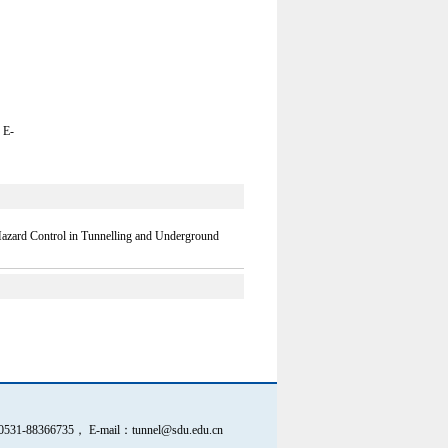
E-
Hazard Control in Tunnelling and Underground
， E-mail：tunnel@sdu.edu.cn