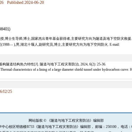
26
Published:2024-06-20
401)
人,教授,博士生导师,博士,国家杰出青年基金获得者,主要研究方向为隧道及地下空防灾救援. 
作者简介:沈奕(1988— ),男,湖北十堰人,副研究员,博士,主要研究方向为地下空间防火. E-mail:
道结构热力特性[J]. 隧道与地下工程灾害防治, 2024, 6(2): 25-36.
al characteristics of a lining of a large diameter shield tunnel under hydrocarbon curve. 
6/I2/25
网站版权 © 《隧道与地下工程灾害防治》编辑部
德楼B733《隧道与地下工程灾害防治》编辑部， 邮编：250100， 电话：0531-88366735