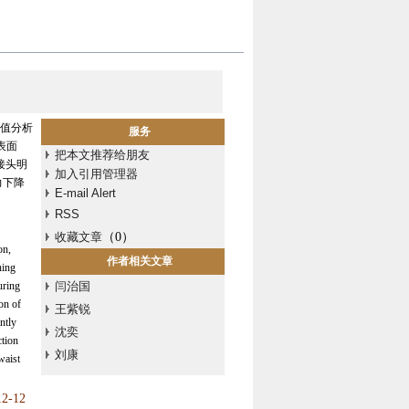
数值分析
服务
表面
把本文推荐给朋友
接头明
加入引用管理器
力下降
E-mail Alert
RSS
收藏文章
（
0
）
on,
作者相关文章
ning
uring
闫治国
on of
王紫锐
ntly
沈奕
ction
刘康
waist
12-12