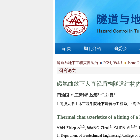
首 页
期刊介绍
编委会
,
隧道与地下工程灾害防治
2024
Vol. 6
Issue (2
研究论文
碳氢曲线下大直径盾构隧道结构
1,2
1
1,2*
1
闫治国
,王紫锐
,沈奕
,刘康
1.同济大学土木工程学院地下建筑与工程系, 上海 200
Thermal characteristics of a lining of 
1,2
1
1,2*
YAN Zhiguo
, WANG Zirui
, SHEN Yi
,
1. Department of Geotechnical Engineering, College of 