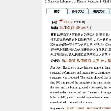
2. State Key Laboratory of Disaster Reduction in Civil 
参考文献
相关文章
摘要
PDF
下载:
(11713KB)
BibTeX
EndNote
输出:
|
(RIS)
摘要
以济南某大直径隧道为研究对象,研究盾
模型,提出盾构隧道衬砌结构的热-力耦合分析
300 mm的部分基本不受火灾影响;衬砌结构
显张开;衬砌逐渐从受火面开始进入屈服状态,
并且弯矩剧烈增大,拱腰位置的弯矩比火灾前增
盾构隧道
数值模拟
火灾
热力
关键词:
Abstract:
Based on a large-diameter tunnel in Jinan
structural deformation and internal force distributio
structures was proposed. The results showed that the
fire, 300 mm part of the lining from the inner heatin
the vault and the bottom gradually decreased, the ho
opened under the effect of fire. The stress of lining
bolts partially yield; The axial force of overall st
even doubled compared with before.
shield tunnel
numerical simula
Key words: