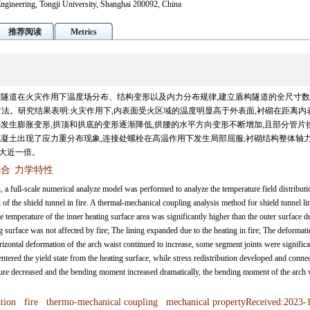
Engineering, Tongji University, Shanghai 200092, China
推荐阅读
Metrics
构隧道在火灾作用下温度场分布、结构变形以及内力分布规律,建立盾构隧道的全尺寸
方法。研究结果表明:火灾作用下,内表面受火区域的温度明显高于外表面,衬砌在距离内
受热发生膨胀变形,拱顶和拱底的变形逐渐降低,拱腰的水平方向变形不断增加,且部分管片
混凝土出现了应力重分布现象,连接处螺栓在高温作用下发生局部屈服;衬砌结构整体轴
大近一倍。
耦合
力学特性
, a full-scale numerical analyze model was performed to analyze the temperature field distributi
n of the shield tunnel in fire. A thermal-mechanical coupling analysis method for shield tunnel li
 temperature of the inner heating surface area was significantly higher than the outer surface d
g surface was not affected by fire; The lining expanded due to the heating in fire; The deformati
rizontal deformation of the arch waist continued to increase, some segment joints were significa
 entered the yield state from the heating surface, while stress redistribution developed and conne
ructure decreased and the bending moment increased dramatically, the bending moment of the arch 
tion
fire
thermo-mechanical coupling
mechanical propertyReceived:2023-