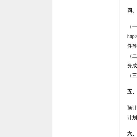
四、
（一
ht
件等
（二
务成
（三
五、
预计
计划
六、