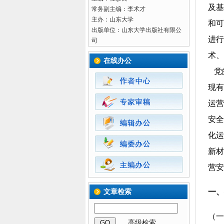
及基
常务副主编：李术才
主办：山东大学
和可
出版单位：山东大学出版社有限公
进行
司
术、
在线办公
党
现有
运营
安全
化运
新材
营安
一、
文章检索
（一
GO
高级检索