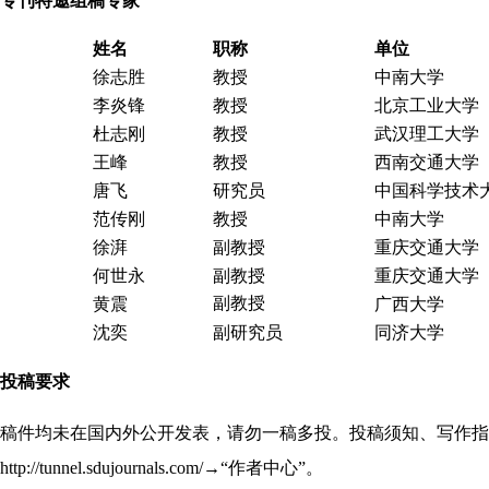
专刊特邀组稿专家
姓名
职称
单位
徐志胜
教授
中南大学
李炎锋
教授
北京工业大学
杜志刚
教授
武汉理工大学
王峰
教授
西南交通大学
唐飞
研究员
中国科学技术
范传刚
教授
中南大学
徐湃
副教授
重庆交通大学
何世永
副教授
重庆交通大学
副教授
黄震
广西
大学
沈奕
副研究员
同济大学
投稿要求
稿件均未在国内外公开发表，请勿一稿多投。投稿须知、写作指
ttp://tunnel.sdujournals.com/→“作者中心”。