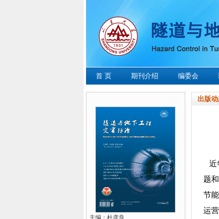
首 页
期刊介绍
编委会
出版动
近
题和
节能
运营
主编：杜彦良