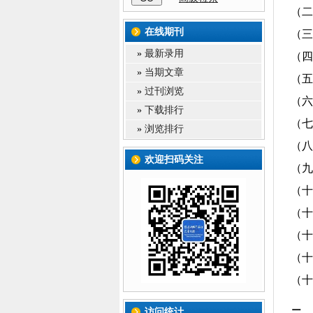
（二
在线期刊
（三
»
最新录用
（四
»
当期文章
（五
»
过刊浏览
（六
»
下载排行
（七
»
浏览排行
（八
欢迎扫码关注
（九
（十
（十
（十
（十
（十
访问统计