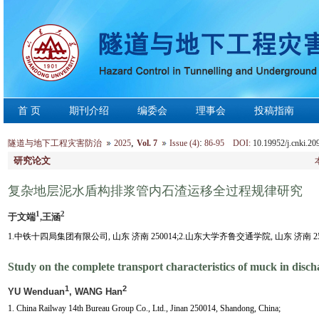
首 页
期刊介绍
编委会
理事会
投稿指南
,
:
隧道与地下工程灾害防治
2025
Vol. 7
Issue (4)
86-95 DOI:
10.19952/j.cnki.20
研究论文
复杂地层泥水盾构排浆管内石渣运移全过程规律研究
1
2
于文端
,王涵
1.中铁十四局集团有限公司, 山东 济南 250014;2.山东大学齐鲁交通学院, 山东 济南 25
Study on the complete transport characteristics of muck in discha
1
2
YU Wenduan
, WANG Han
1. China Railway 14th Bureau Group Co., Ltd., Jinan 250014, Shandong, China;