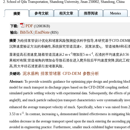
2. School of Qilu Transportation, Shandong University, Jinan 250002, Shandong, China
参考文献
相关文章
推荐阅读
Metrics
摘要
PDF
下载:
(12083KB)
BibTeX
EndNote
输出:
|
(RIS)
摘要
为给排浆管设计优化和堵塞风险预测提供科学指导,本研究基于CFD-DE
沉降速度验证方法的准确性,系统探究管道流速v、泥浆浓度s
、管道倾角θ和石
c
-1
-1
显著提高石渣速度,随着管道流速从2 m·s
增加至5 m·s
, 石渣的平均速度从0.56 
果相对有限;管道倾角的增加会导致石渣在进入爬升段后平均速度突降,因此工
高,而大半径石渣更易引发堵塞风险。
泥水盾构
排浆管堵塞
CFD-DEM
参数分析
关键词:
Abstract:
To provide scientific guidance for optimizing pipe design and predicting block
model for muck transport in discharge pipes based on the CFD-DEM coupling method. T
simulated particle settling velocity with experimental data. Subsequently, the effects of p
angle(θ), and muck particle radius(r)on transport characteristics were systematically inves
enhanced the average transport velocity of muck. Specifically, when v was raised from 
-1
3.53 m·s
. In contrast, increasing s
demonstrated limited effectiveness in mitigating blo
c
sudden decrease in the average transport speed upon the muck entering the ascending pip
avoided in engineering practice. Furthermore, smaller muck exhibited higher transport ef