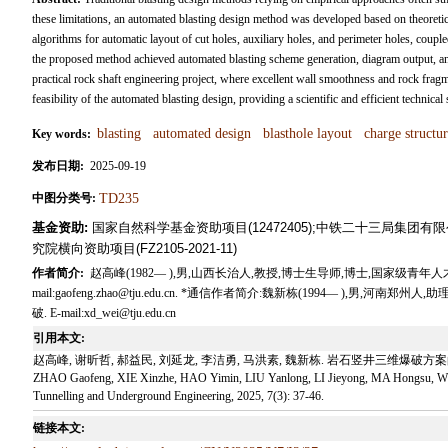
these limitations, an automated blasting design method was developed based on theoreti
algorithms for automatic layout of cut holes, auxiliary holes, and perimeter holes, couple
the proposed method achieved automated blasting scheme generation, diagram output, an
practical rock shaft engineering project, where excellent wall smoothness and rock fragm
feasibility of the automated blasting design, providing a scientific and efficient technical
blasting
automated design
blasthole layout
charge structur
Key words:
发布日期:
2025-09-19
中图分类号:
TD235
基金资助:
国家自然科学基金资助项目(12472405);中铁二十三局集团有限公
究院横向资助项目(FZ2105-2021-11)
作者简介:
赵高峰(1982— ),男,山西长治人,教授,博士生导师,博士,国家级青
mail:gaofeng.zhao@tju.edu.cn. *通信作者简介:魏新栋(1994— ),
破. E-mail:xd_wei@tju.edu.cn
引用本文:
赵高峰, 谢昕哲, 郝益民, 刘延龙, 李洁勇, 马洪素, 魏新栋. 岩石竖井三维爆破方案的自动
ZHAO Gaofeng, XIE Xinzhe, HAO Yimin, LIU Yanlong, LI Jieyong, MA Hongsu, WEI Xi
Tunnelling and Underground Engineering, 2025, 7(3): 37-46.
链接本文: