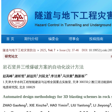
首 页
期刊介绍
编委会
理事会
投稿指南
,
:
隧道与地下工程灾害防治
2025
Vol. 7
Issue (3)
37-46 DOI:
10.19952/j.cnki.20
研究论文
岩石竖井三维爆破方案的自动化设计方法
1
1
2
3
3
4
1*
赵高峰
,谢昕哲
,郝益民
,刘延龙
,李洁勇
,马洪素
,魏新栋
1.天津大学水利工程智能建设与运维全国重点实验室, 天津 300350;2.雅江清洁能源科学技术
地质研究院, 北京 100029
Automated design methodology for 3D blasting schemes in rock 
1
1
2
3
3
ZHAO Gaofeng
, XIE Xinzhe
, HAO Yimin
, LIU Yanlong
, LI Jieyong