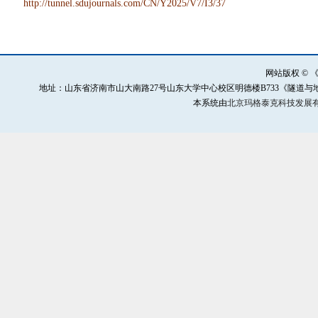
http://tunnel.sdujournals.com/CN/Y2025/V7/I3/37
网站版权 ©
地址：山东省济南市山大南路27号山东大学中心校区明德楼B733《隧道与地下工程灾害防治》
本系统由
北京玛格泰克科技发展